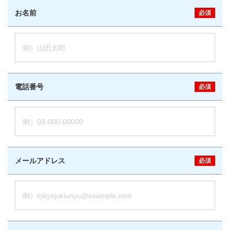
お名前
必須
例）山田太郎
電話番号
必須
例）03-000-00000
メールアドレス
必須
例）tokyojukiunyu@example.com